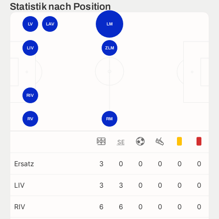
Statistik nach Position
LV
LAV
LM
LIV
ZLM
RIV
RV
RM
SE
Ersatz
3
0
0
0
0
0
LIV
3
3
0
0
0
0
RIV
6
6
0
0
0
0