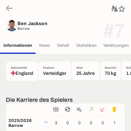
Ben Jackson
Barrow
Ben Jackson
#7
Barrow
Informationen
News
Gehalt
Statistiken
Verletzungen
Nationalität
Position
Alter
Gewicht
Gr
England
Verteidiger
25 Jahre
70 kg
1.
Die Karriere des Spielers
2025/2026
3
0
0
0
0
1
0
Barrow