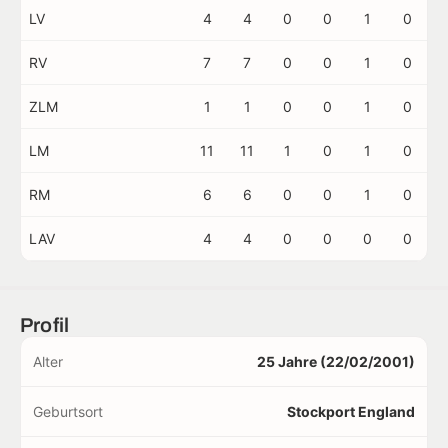
LV
4
4
0
0
1
0
RV
7
7
0
0
1
0
ZLM
1
1
0
0
1
0
LM
11
11
1
0
1
0
RM
6
6
0
0
1
0
LAV
4
4
0
0
0
0
Profil
Alter
25 Jahre (22/02/2001)
Geburtsort
Stockport England