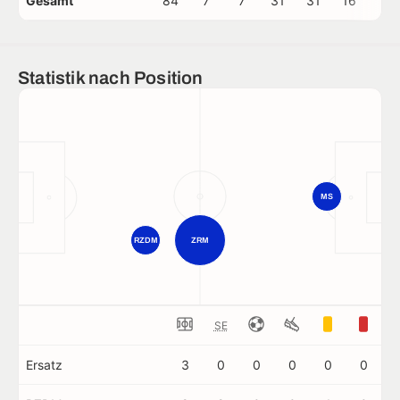
Gesamt
84
7
7
31
31
16
0
Statistik nach Position
MS
RZDM
ZRM
SE
Ersatz
3
0
0
0
0
0