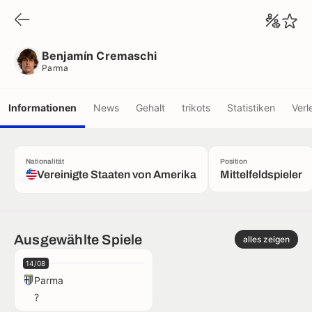
Benjamín Cremaschi
Parma
Benjamín Cremaschi
Parma
Informationen
News
Gehalt
trikots
Statistiken
Verl
Nationalität
Position
Vereinigte Staaten von Amerika
Mittelfeldspieler
Ausgewählte Spiele
alles zeigen
14/08
Parma
?