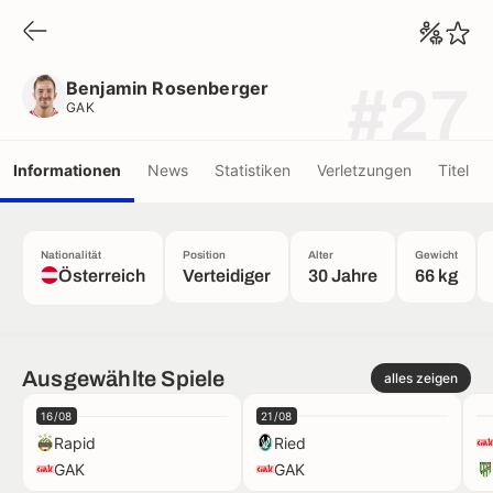
Benjamin Rosenberger
GAK
Benjamin Rosenberger
#27
GAK
Informationen
News
Statistiken
Verletzungen
Titel
Nationalität
Position
Alter
Gewicht
Österreich
Verteidiger
30 Jahre
66 kg
Ausgewählte Spiele
alles zeigen
16/08
21/08
Rapid
Ried
GAK
GAK