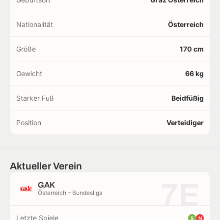
Nationalität
Österreich
Größe
170 cm
Gewicht
66 kg
Starker Fuß
Beidfüßig
Position
Verteidiger
Aktueller Verein
7E
GAK
Österreich – Bundesliga
Letzte Spiele
S
N