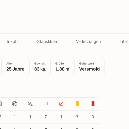
trikots
Statistiken
Verletzungen
Titel
Alter
Gewicht
Größe
Geburtsort
25 Jahre
83 kg
1.88 m
Versmold
3
1
1
7
1
3
0