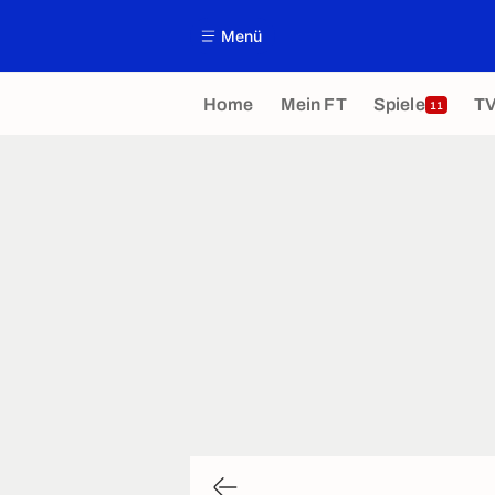
Menü
Home
Mein FT
Spiele
T
11