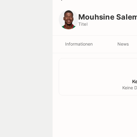
Mouhsine Salem Bodda
Titel
Mouhsine Sale
Titel
Informationen
News
K
Keine D