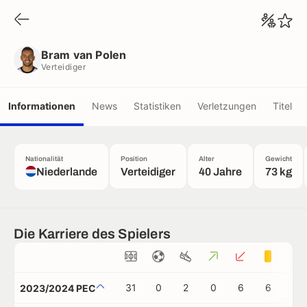
Bram van Polen
Verteidiger
Bram van Polen
Verteidiger
Informationen
News
Statistiken
Verletzungen
Titel
Nationalität
Position
Alter
Gewicht
Niederlande
Verteidiger
40 Jahre
73 kg
Die Karriere des Spielers
31
0
2
0
6
6
0
2023/2024 PEC