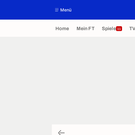
Menü
Home
Mein FT
Spiele
T
11