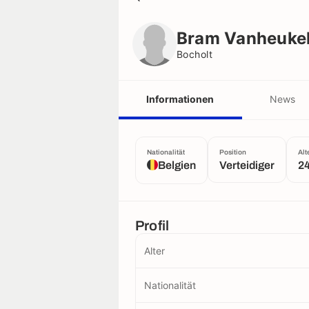
Bram Vanheukelom
Bocholt
Bram Vanheuke
Bocholt
Informationen
News
Nationalität
Position
Alt
Belgien
Verteidiger
24
Profil
Alter
Nationalität