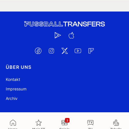
ÜBER UNS
Kontakt
Impressum
Archiv
@ FussballTransfers.com 2009-2026
Aktualisiert 01:13
3