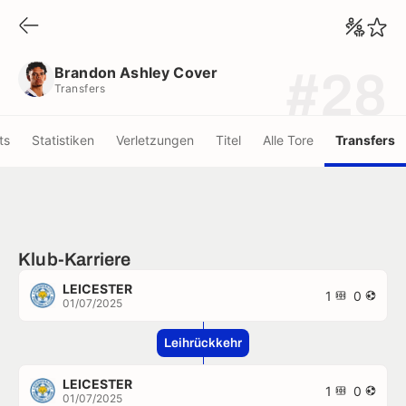
Brandon Ashley Cover
Transfers
Brandon Ashley Cover
#28
Transfers
ts
Statistiken
Verletzungen
Titel
Alle Tore
Transfers
Klub-Karriere
LEICESTER
1
0
01/07/2025
Leihrückkehr
LEICESTER
1
0
01/07/2025