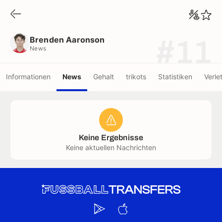
Brenden Aaronson
News
Brenden Aaronson
#11
News
Informationen
News
Gehalt
trikots
Statistiken
Verle
Keine Ergebnisse
Keine aktuellen Nachrichten