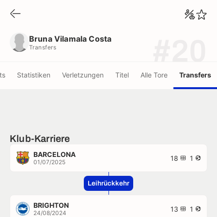
Bruna Vilamala Costa
Transfers
Bruna Vilamala Costa
#20
Transfers
ts
Statistiken
Verletzungen
Titel
Alle Tore
Transfers
Klub-Karriere
BARCELONA
18
1
01/07/2025
Leihrückkehr
BRIGHTON
13
1
24/08/2024