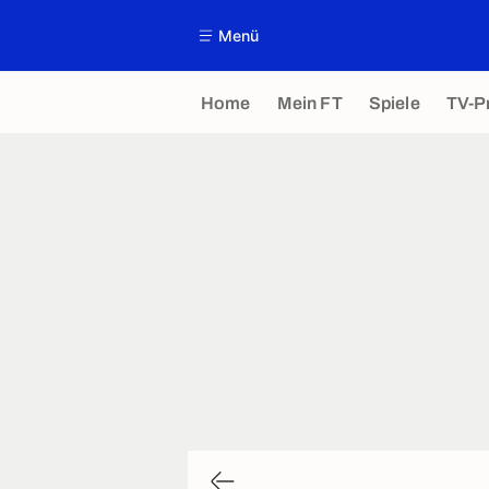
Menü
Home
Mein FT
Spiele
TV-P