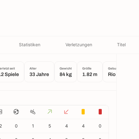
Statistiken
Verletzungen
Titel
erletzt seit
Alter
Gewicht
Größe
Geburtsort
12 Spiele
33 Jahre
84 kg
1.82 m
Rio de Janeir
2
0
1
5
4
4
0