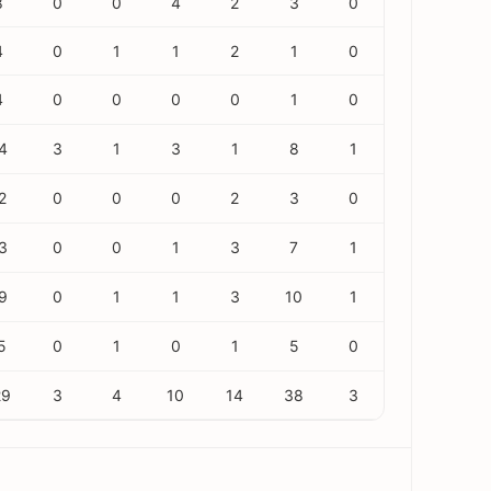
8
0
0
4
2
3
0
4
0
1
1
2
1
0
4
0
0
0
0
1
0
4
3
1
3
1
8
1
2
0
0
0
2
3
0
3
0
0
1
3
7
1
9
0
1
1
3
10
1
5
0
1
0
1
5
0
29
3
4
10
14
38
3