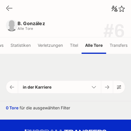
B. González
Alle Tore
B. González
#6
Alle Tore
ws
Statistiken
Verletzungen
Titel
Alle Tore
Transfers
in der Karriere
0 Tore
für die ausgewählten Filter