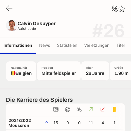
Calvin Dekuyper
Aalst Lede
Calvin Dekuyper
#26
Aalst Lede
Informationen
News
Statistiken
Verletzungen
Titel
Nationalität
Position
Alter
Größe
Belgien
Mittelfeldspieler
26 Jahre
1.90 m
Die Karriere des Spielers
2021/2022
15
0
0
11
4
1
0
Mouscron