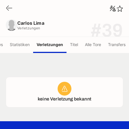
Carlos Lima
Verletzungen
Carlos Lima
#39
Verletzungen
ws
Statistiken
Verletzungen
Titel
Alle Tore
Transfers
keine Verletzung bekannt