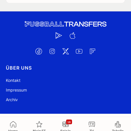
ÜBER UNS
Kontakt
Impressum
Archiv
@ FussballTransfers.com 2009-2026
Aktualisiert 19:54
16