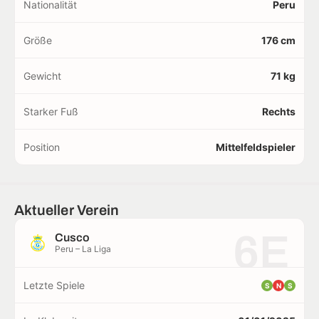
Nationalität
Peru
Größe
176 cm
Gewicht
71 kg
Starker Fuß
Rechts
Position
Mittelfeldspieler
Aktueller Verein
6E
Cusco
Peru – La Liga
Letzte Spiele
S
N
S