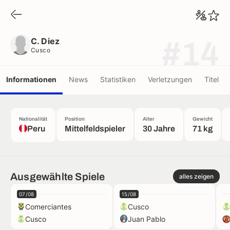
C. Diez
Cusco
C. Diez
#14
Cusco
Informationen
News
Statistiken
Verletzungen
Titel
Nationalität
Position
Alter
Gewicht
Peru
Mittelfeldspieler
30 Jahre
71 kg
Ausgewählte Spiele
alles zeigen
07/08
15/08
Comerciantes
Cusco
Cusco
Juan Pablo