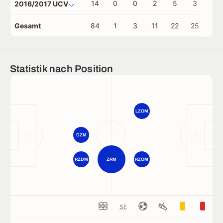
14
0
0
2
5
3
0
2016/2017 UCV
Gesamt
84
1
3
11
22
25
3
Statistik nach Position
LZOM
DZM
RZDM
ZRM
RZOM
SE