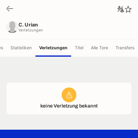
C. Urian
Verletzungen
C. Urian
Verletzungen
ws
Statistiken
Verletzungen
Titel
Alle Tore
Transfers
keine Verletzung bekannt