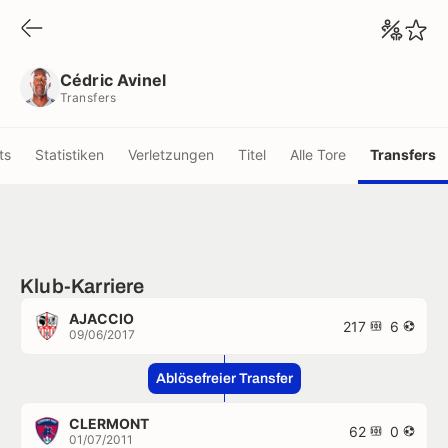
Cédric Avinel
Transfers
Cédric Avinel
Transfers
ts
Statistiken
Verletzungen
Titel
Alle Tore
Transfers
Klub-Karriere
AJACCIO
217
6
09/06/2017
Ablösefreier Transfer
CLERMONT
62
0
01/07/2011