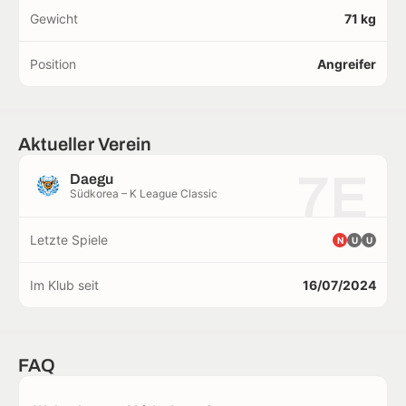
Gewicht
71 kg
Position
Angreifer
Aktueller Verein
7E
Daegu
Südkorea – K League Classic
Letzte Spiele
N
U
U
Im Klub seit
16/07/2024
FAQ