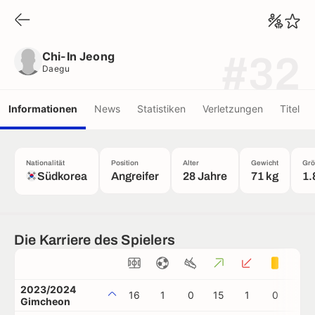
Chi-In Jeong
Daegu
Chi-In Jeong
#32
Daegu
Informationen
News
Statistiken
Verletzungen
Titel
Nationalität
Position
Alter
Gewicht
Grö
Südkorea
Angreifer
28 Jahre
71 kg
1.
Die Karriere des Spielers
2023/2024
16
1
0
15
1
0
0
Gimcheon