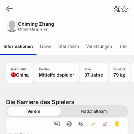
Chiming Zhang
Mittelfeldspieler
Chiming Zhang
Mittelfeldspieler
Informationen
News
Statistiken
Verletzungen
Titel
Nationalität
Position
Alter
Gewicht
China
Mittelfeldspieler
37 Jahre
79 kg
Die Karriere des Spielers
Verein
Nationalteam