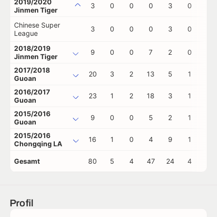
2019/2020
3
0
0
0
3
0
0
Jinmen Tiger
Chinese Super
3
0
0
0
3
0
0
League
2018/2019
9
0
0
7
2
0
0
Jinmen Tiger
2017/2018
20
3
2
13
5
1
0
Guoan
2016/2017
23
1
2
18
3
1
0
Guoan
2015/2016
9
0
0
5
2
1
0
Guoan
2015/2016
16
1
0
4
9
1
0
Chongqing LA
Gesamt
80
5
4
47
24
4
0
Profil