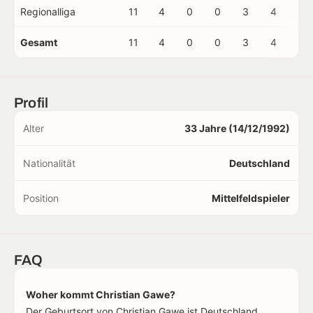
Regionalliga
11
4
0
0
3
4
1
Gesamt
11
4
0
0
3
4
1
Profil
Alter
33 Jahre (14/12/1992)
Nationalität
Deutschland
Position
Mittelfeldspieler
FAQ
Woher kommt Christian Gawe?
Der Geburtsort von Christian Gawe ist Deutschland.