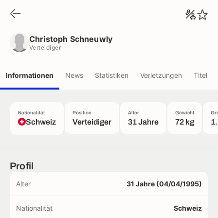
Christoph Schneuwly
Verteidiger
Christoph Schneuwly
Verteidiger
Informationen
News
Statistiken
Verletzungen
Titel
Nationalität
Position
Alter
Gewicht
Gr
Schweiz
Verteidiger
31 Jahre
72 kg
1
Profil
Alter
31 Jahre (04/04/1995)
Nationalität
Schweiz