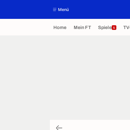
Menü
Home
Mein FT
Spiele
TV
5