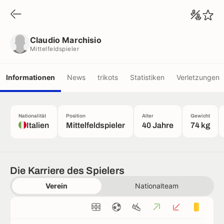
Claudio Marchisio
Mittelfeldspieler
Claudio Marchisio
Mittelfeldspieler
Informationen
News
trikots
Statistiken
Verletzungen
Nationalität
Position
Alter
Gewicht
Italien
Mittelfeldspieler
40 Jahre
74 kg
Die Karriere des Spielers
Verein
Nationalteam