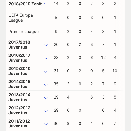
14
2
0
7
3
2
0
2018/2019 Zenit
UEFA Europa
5
0
0
3
0
1
0
League
Premier League
9
2
0
4
3
1
0
2017/2018
20
0
2
8
7
1
0
Juventus
2016/2017
28
2
3
6
12
4
0
Juventus
2015/2016
31
0
2
0
5
10
0
Juventus
2014/2015
35
3
0
2
7
9
0
Juventus
2013/2014
29
4
1
8
3
5
0
Juventus
2012/2013
29
6
0
1
6
4
0
Juventus
2011/2012
36
9
0
1
6
7
0
Juventus