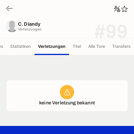
C. Diandy
Verletzungen
C. Diandy
#99
Verletzungen
ws
Statistiken
Verletzungen
Titel
Alle Tore
Transfers
keine Verletzung bekannt