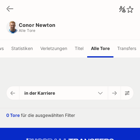
Conor Newton
Alle Tore
Conor Newton
Alle Tore
ws
Statistiken
Verletzungen
Titel
Alle Tore
Transfers
in der Karriere
0 Tore
für die ausgewählten Filter