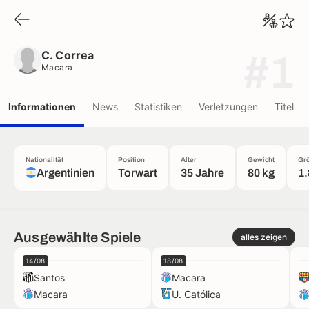
C. Correa
Macara
C. Correa
#1
Macara
Informationen
News
Statistiken
Verletzungen
Titel
Nationalität
Position
Alter
Gewicht
Gr
Argentinien
Torwart
35 Jahre
80 kg
1
Ausgewählte Spiele
alles zeigen
14/08
18/08
Santos
Macara
Macara
U. Católica