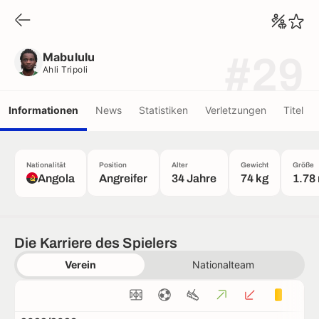
Mabululu
Ahli Tripoli
Mabululu
#29
Ahli Tripoli
Informationen
News
Statistiken
Verletzungen
Titel
Nationalität
Position
Alter
Gewicht
Größe
Angola
Angreifer
34 Jahre
74 kg
1.78
Die Karriere des Spielers
Verein
Nationalteam