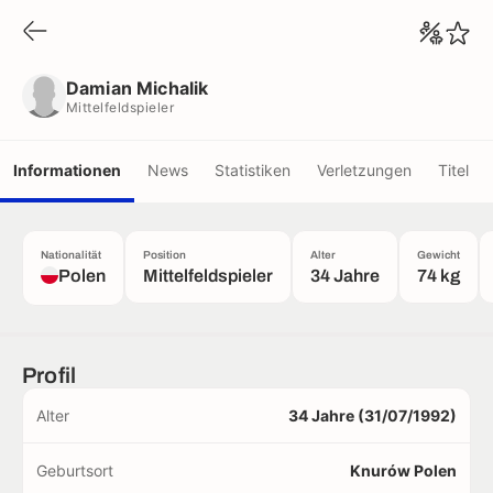
Damian Michalik
Mittelfeldspieler
Damian Michalik
Mittelfeldspieler
Informationen
News
Statistiken
Verletzungen
Titel
Nationalität
Position
Alter
Gewicht
Polen
Mittelfeldspieler
34 Jahre
74 kg
Profil
Alter
34 Jahre (31/07/1992)
Geburtsort
Knurów Polen