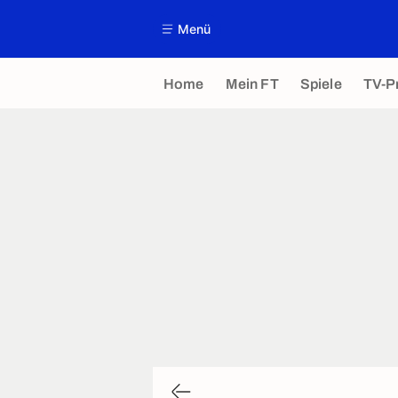
Menü
Home
Mein FT
Spiele
TV-P