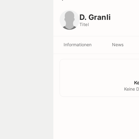
D. Granli
Titel
D. Granli
Titel
Informationen
News
K
Keine D