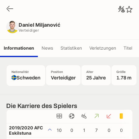
Daniel Miljanović
Verteidiger
Daniel Miljanović
Verteidiger
Informationen
News
Statistiken
Verletzungen
Titel
Nationalität
Position
Alter
Größe
Schweden
Verteidiger
25 Jahre
1.78 m
Die Karriere des Spielers
2019/2020 AFC
10
0
1
7
0
0
0
Eskilstuna