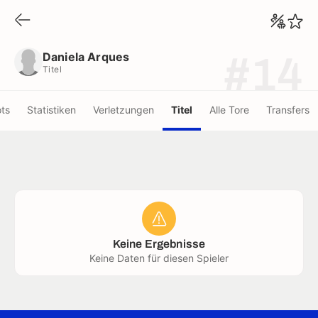
Daniela Arques
Titel
Daniela Arques
#14
Titel
ots
Statistiken
Verletzungen
Titel
Alle Tore
Transfers
Keine Ergebnisse
Keine Daten für diesen Spieler