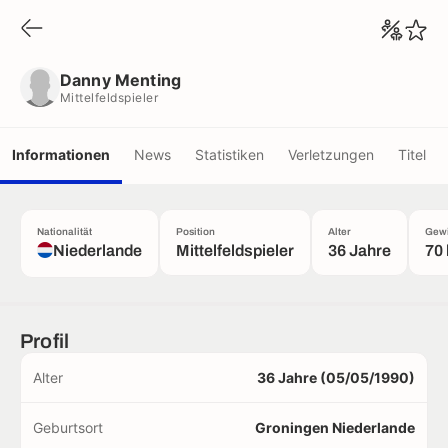
Danny Menting
Mittelfeldspieler
Danny Menting
Mittelfeldspieler
Informationen
News
Statistiken
Verletzungen
Titel
Nationalität
Position
Alter
Gewi
Niederlande
Mittelfeldspieler
36 Jahre
70
Profil
Alter
36 Jahre (05/05/1990)
Geburtsort
Groningen Niederlande