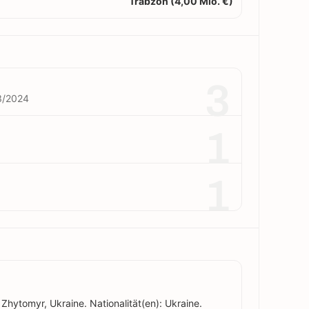
Trabzon (4,00 Mio. €)
3
3/2024
1
1
Zhytomyr, Ukraine. Nationalität(en): Ukraine.