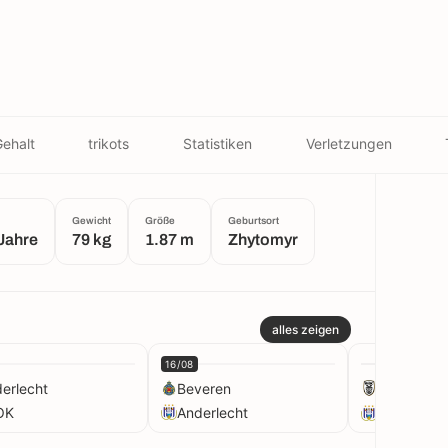
ehalt
trikots
Statistiken
Verletzungen
Gewicht
Größe
Geburtsort
Jahre
79 kg
1.87 m
Zhytomyr
alles zeigen
16/08
erlecht
Beveren
PAOK
OK
Anderlecht
Anderlecht