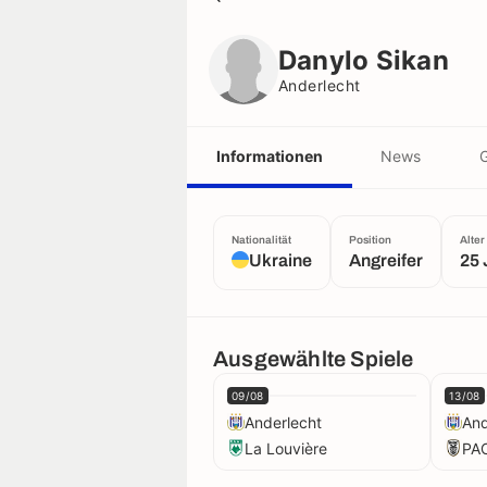
Danylo Sikan
Anderlecht
Danylo Sikan
Anderlecht
Informationen
News
G
Nationalität
Position
Alter
Ukraine
Angreifer
25 
Ausgewählte Spiele
09/08
13/08
Anderlecht
And
La Louvière
PA