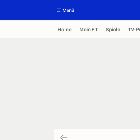
Menü
Home
Mein FT
Spiele
TV-P