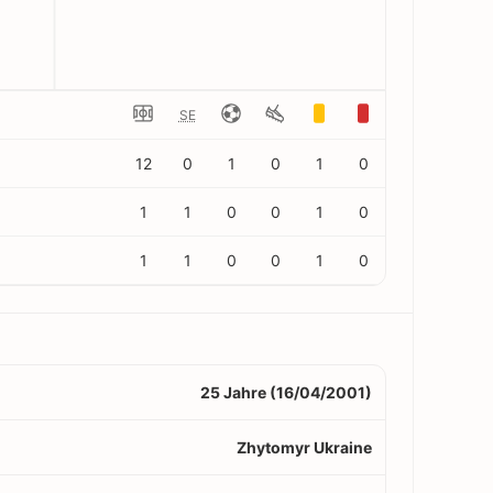
SE
12
0
1
0
1
0
1
1
0
0
1
0
1
1
0
0
1
0
25 Jahre (16/04/2001)
Zhytomyr Ukraine