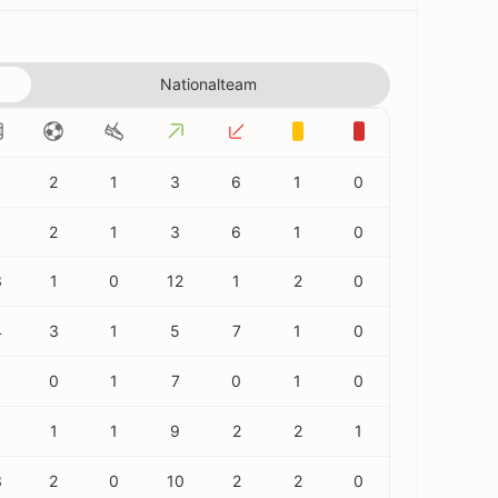
Nationalteam
2
1
3
6
1
0
2
1
3
6
1
0
3
1
0
12
1
2
0
4
3
1
5
7
1
0
0
1
7
0
1
0
1
1
1
9
2
2
1
3
2
0
10
2
2
0