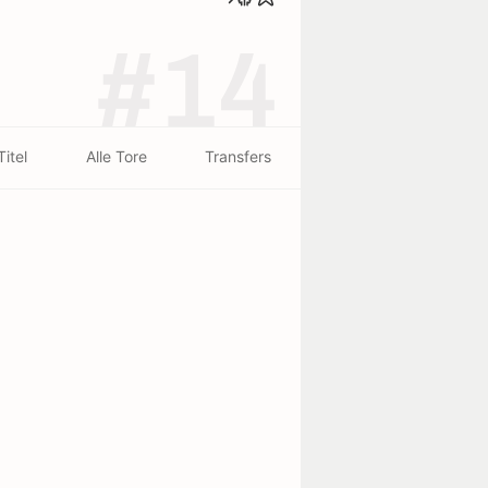
#14
Titel
Alle Tore
Transfers
beendet - 06/08
beendet - 30/07
Anderlecht
0
3
Hammarby
1
1