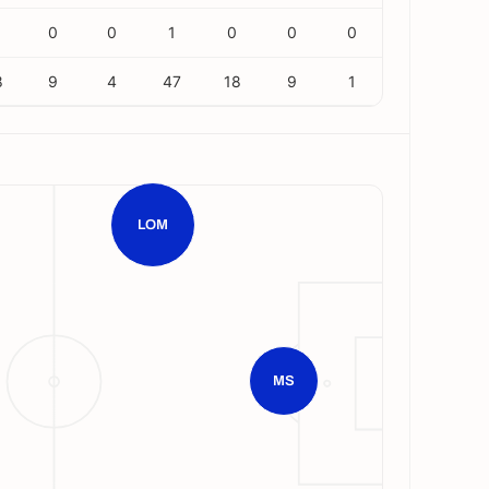
0
0
1
0
0
0
8
9
4
47
18
9
1
LOM
MS