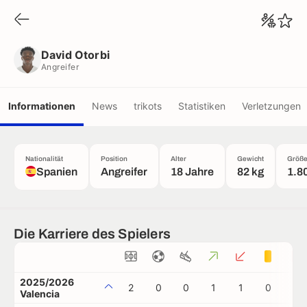
David Otorbi
Angreifer
David Otorbi
Angreifer
Informationen
News
trikots
Statistiken
Verletzungen
Nationalität
Position
Alter
Gewicht
Größ
Spanien
Angreifer
18 Jahre
82 kg
1.8
Die Karriere des Spielers
2025/2026
2
0
0
1
1
0
0
Valencia