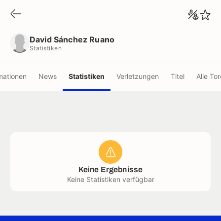
David Sánchez Ruano
Statistiken
David Sánchez Ruano
Statistiken
mationen
News
Statistiken
Verletzungen
Titel
Alle Tor
Keine Ergebnisse
Keine Statistiken verfügbar