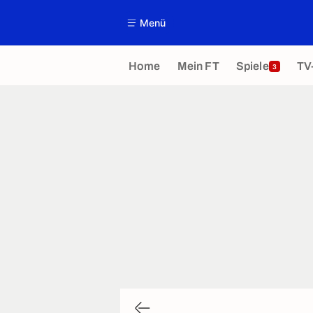
Menü
Home
Mein FT
Spiele
TV
3