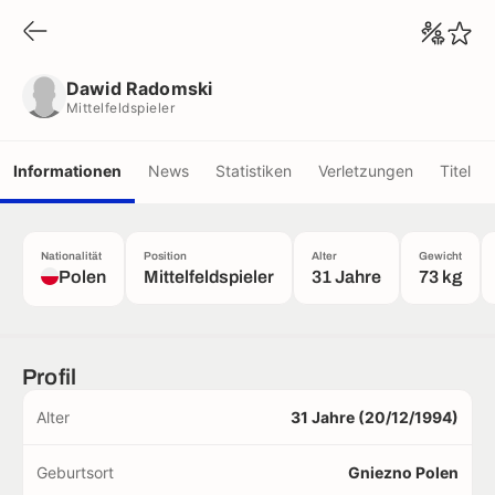
Dawid Radomski
Mittelfeldspieler
Dawid Radomski
Mittelfeldspieler
Informationen
News
Statistiken
Verletzungen
Titel
Nationalität
Position
Alter
Gewicht
Polen
Mittelfeldspieler
31 Jahre
73 kg
Profil
Alter
31 Jahre (20/12/1994)
Geburtsort
Gniezno Polen