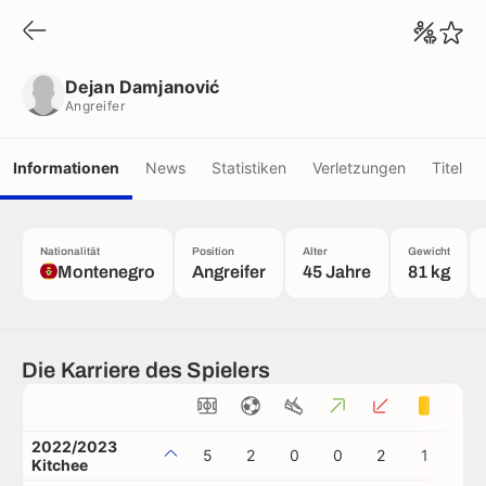
Dejan Damjanović
Angreifer
Dejan Damjanović
Angreifer
Informationen
News
Statistiken
Verletzungen
Titel
Nationalität
Position
Alter
Gewicht
Montenegro
Angreifer
45 Jahre
81 kg
Die Karriere des Spielers
2022/2023
5
2
0
0
2
1
0
Kitchee