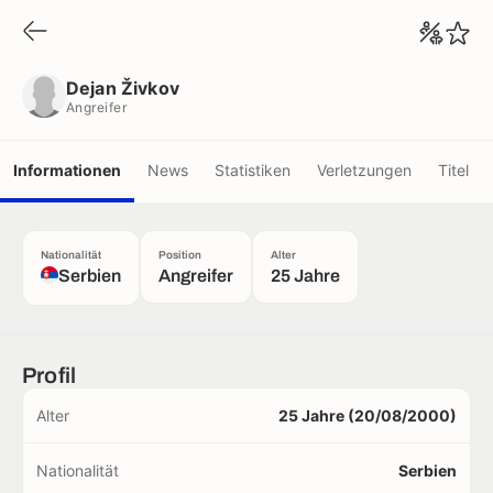
Dejan Živkov
Angreifer
Dejan Živkov
Angreifer
Informationen
News
Statistiken
Verletzungen
Titel
Nationalität
Position
Alter
Serbien
Angreifer
25 Jahre
Profil
Alter
25 Jahre (20/08/2000)
Nationalität
Serbien