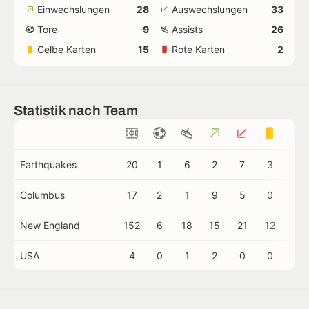
Einwechslungen
28
Auswechslungen
33
Tore
9
Assists
26
Gelbe Karten
15
Rote Karten
2
Statistik nach Team
Earthquakes
20
1
6
2
7
3
1
Columbus
17
2
1
9
5
0
0
New England
152
6
18
15
21
12
1
USA
4
0
1
2
0
0
0