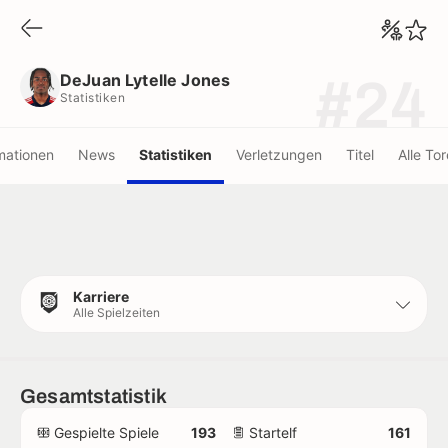
DeJuan Lytelle Jones
Statistiken
DeJuan Lytelle Jones
#24
Statistiken
mationen
News
Statistiken
Verletzungen
Titel
Alle Tor
Karriere
Alle Spielzeiten
Gesamtstatistik
Gespielte Spiele
193
Startelf
161