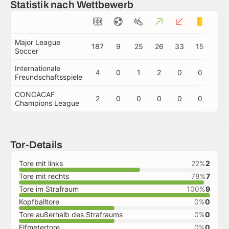
Statistik nach Wettbewerb
Major League
187
9
25
26
33
15
2
Soccer
Internationale
4
0
1
2
0
0
0
Freundschaftsspiele
CONCACAF
2
0
0
0
0
0
0
Champions League
Tor-Details
Tore mit links
22%
2
Tore mit rechts
78%
7
Tore im Strafraum
100%
9
Kopfballtore
0%
0
Tore außerhalb des Strafraums
0%
0
Elfmetertore
0%
0