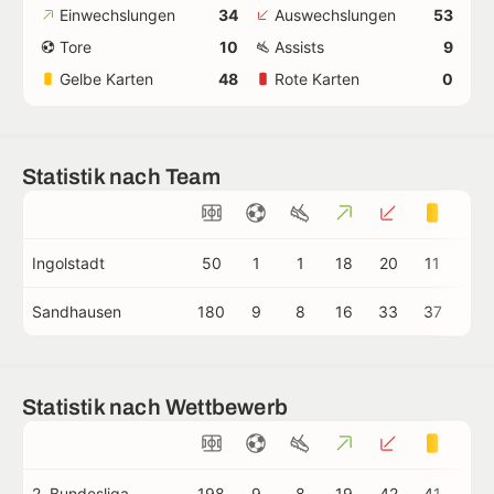
Einwechslungen
34
Auswechslungen
53
Tore
10
Assists
9
Gelbe Karten
48
Rote Karten
0
Statistik nach Team
Ingolstadt
50
1
1
18
20
11
0
Sandhausen
180
9
8
16
33
37
0
Statistik nach Wettbewerb
2. Bundesliga
198
9
8
19
42
41
0