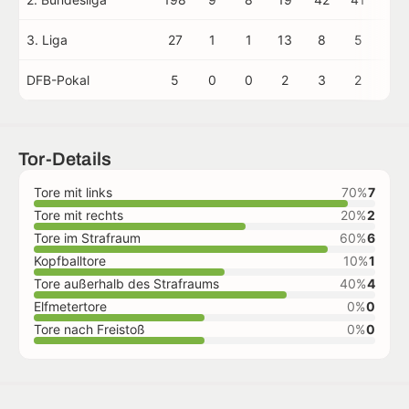
3. Liga
27
1
1
13
8
5
0
DFB-Pokal
5
0
0
2
3
2
0
Tor-Details
Tore mit links
70%
7
Tore mit rechts
20%
2
Tore im Strafraum
60%
6
Kopfballtore
10%
1
Tore außerhalb des Strafraums
40%
4
Elfmetertore
0%
0
Tore nach Freistoß
0%
0