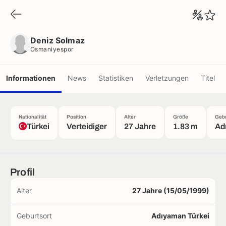
Deniz Solmaz
Osmaniyespor
Deniz Solmaz
Osmaniyespor
Informationen
News
Statistiken
Verletzungen
Titel
Nationalität
Position
Alter
Größe
Gebu
Türkei
Verteidiger
27 Jahre
1.83 m
Ad
Profil
Alter
27 Jahre (15/05/1999)
Geburtsort
Adıyaman Türkei