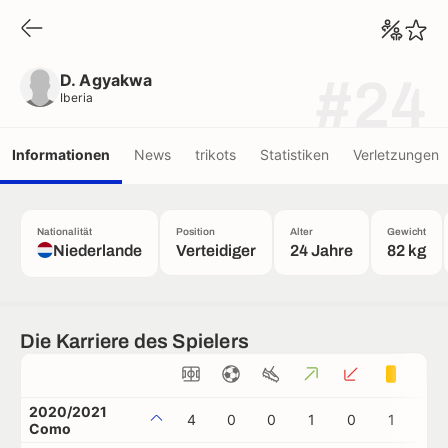
D. Agyakwa
Iberia
D. Agyakwa
#24
Iberia
Informationen
News
trikots
Statistiken
Verletzungen
Nationalität
Position
Alter
Gewicht
Niederlande
Verteidiger
24 Jahre
82 kg
Die Karriere des Spielers
2020/2021
4
0
0
1
0
1
1
Como