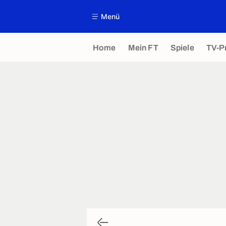
Menü
Home
Mein FT
Spiele
TV-P