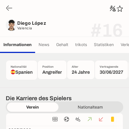
Diego López
Valencia
Diego López
#16
Valencia
Informationen
News
Gehalt
trikots
Statistiken
Verl
Nationalität
Position
Alter
Vertragsende
Spanien
Angreifer
24 Jahre
30/06/2027
Die Karriere des Spielers
Verein
Nationalteam