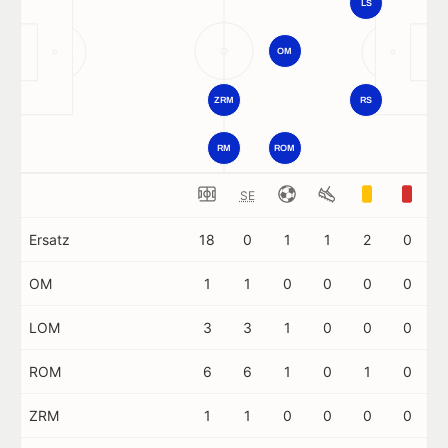
LS
OM
ZRM
RS
RM
ROM
SE
Ersatz
18
0
1
1
2
0
OM
1
1
0
0
0
0
LOM
3
3
1
0
0
0
ROM
6
6
1
0
1
0
ZRM
1
1
0
0
0
0