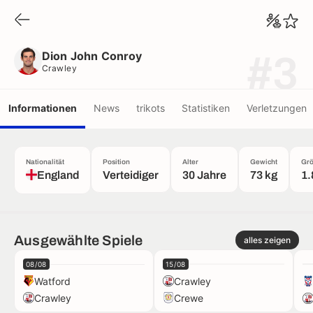
Dion John Conroy
Crawley
Dion John Conroy
#3
Crawley
Informationen
News
trikots
Statistiken
Verletzungen
Nationalität
Position
Alter
Gewicht
Gr
England
Verteidiger
30 Jahre
73 kg
1.
Ausgewählte Spiele
alles zeigen
08/08
15/08
Watford
Crawley
Crawley
Crewe