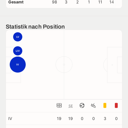
Gesamt
98
3
2
1
11
14
2
Statistik nach Position
LV
LIV
IV
SE
IV
19
19
0
0
3
0