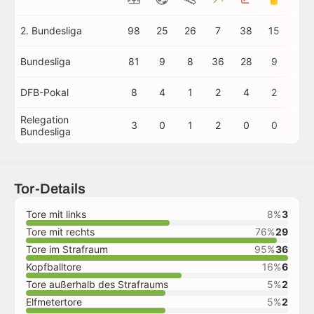
2. Bundesliga
98
25
26
7
38
15
0
Bundesliga
81
9
8
36
28
9
1
DFB-Pokal
8
4
1
2
4
2
0
Relegation
3
0
1
2
0
0
0
Bundesliga
Tor-Details
Tore mit links
8%
3
Tore mit rechts
76%
29
Tore im Strafraum
95%
36
Kopfballtore
16%
6
Tore außerhalb des Strafraums
5%
2
Elfmetertore
5%
2