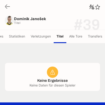
Dominik Janošek
Titel
Dominik Janošek
#39
Titel
ws
Statistiken
Verletzungen
Titel
Alle Tore
Transfers
Keine Ergebnisse
Keine Daten für diesen Spieler