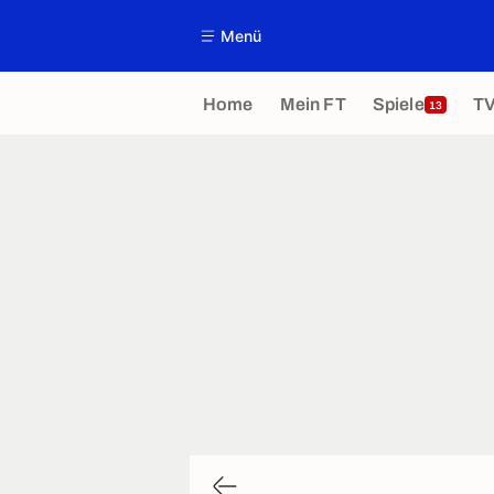
Menü
Home
Mein FT
Spiele
T
13