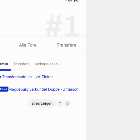
#1
Alle Tore
Transfers
ramm
Transfers
Meistgelesen
r Transfermarkt im Live-Ticker
Magdeburg verkündet Doppel-Unterschrift
iziell
alles zeigen