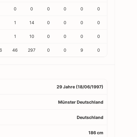
0
0
0
0
0
0
1
14
0
0
0
0
1
10
0
0
0
0
6
46
297
0
0
9
0
29 Jahre (18/06/1997)
Münster Deutschland
Deutschland
186 cm