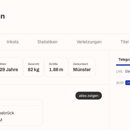
nn
trikots
Statistiken
Verletzungen
Titel
Teleg
Alter
Gewicht
Größe
Geburtsort
29 Jahre
82 kg
1.86 m
Münster
De
LIVE
31/07
Off
alles zeigen
nabrück
M