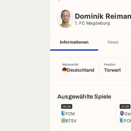
Dominik Reimann
1. FC Magdeburg
Dominik Reima
1. FC Magdeburg
Informationen
News
Nationalität
Position
Deutschland
Torwart
Ausgewählte Spiele
08/08
15/08
FCM
Os
BTSV
FC