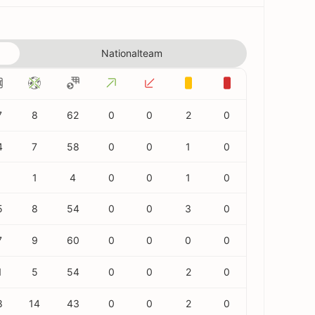
Nationalteam
7
8
62
0
0
2
0
4
7
58
0
0
1
0
1
4
0
0
1
0
5
8
54
0
0
3
0
7
9
60
0
0
0
0
1
5
54
0
0
2
0
8
14
43
0
0
2
0